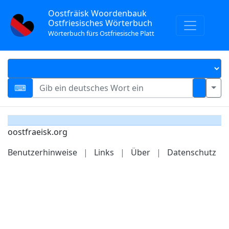
Oostfräisk Woordenbauk
Ostfriesisches Wörterbuch
Wörterbuch fürs Ostfriesische Platt
oostfraeisk.org
Benutzerhinweise
|
Links
|
Über
|
Datenschutz