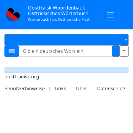
Oostfräisk Woordenbauk
Ostfriesisches Wörterbuch
Wörterbuch fürs Ostfriesische Platt
oostfraeisk.org
Benutzerhinweise
|
Links
|
Über
|
Datenschutz