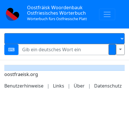
Oostfräisk Woordenbauk
Ostfriesisches Wörterbuch
Wörterbuch fürs Ostfriesische Platt
oostfraeisk.org
Benutzerhinweise
|
Links
|
Über
|
Datenschutz