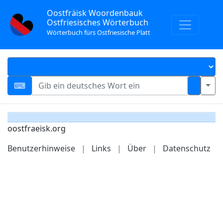
Oostfräisk Woordenbauk
Ostfriesisches Wörterbuch
Wörterbuch fürs Ostfriesische Platt
oostfraeisk.org
Benutzerhinweise
|
Links
|
Über
|
Datenschutz