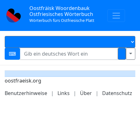
Oostfräisk Woordenbauk
Ostfriesisches Wörterbuch
Wörterbuch fürs Ostfriesische Platt
oostfraeisk.org
Benutzerhinweise
|
Links
|
Über
|
Datenschutz