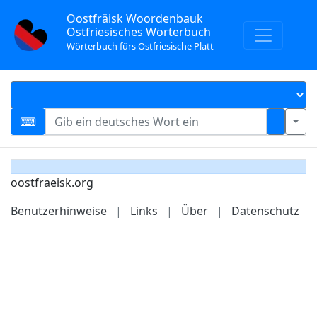
Oostfräisk Woordenbauk
Ostfriesisches Wörterbuch
Wörterbuch fürs Ostfriesische Platt
oostfraeisk.org
Benutzerhinweise
|
Links
|
Über
|
Datenschutz