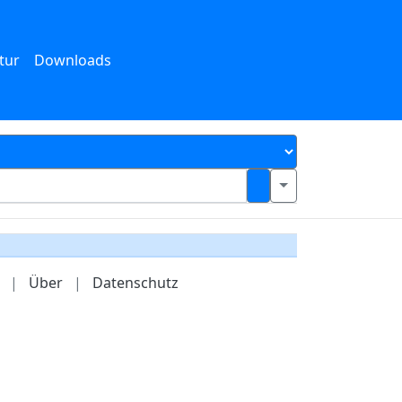
tur
Downloads
|
Über
|
Datenschutz