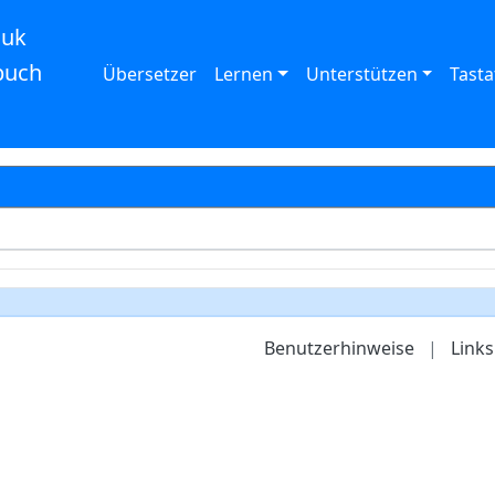
auk
buch
Übersetzer
Lernen
Unterstützen
Tasta
Benutzerhinweise
|
Links