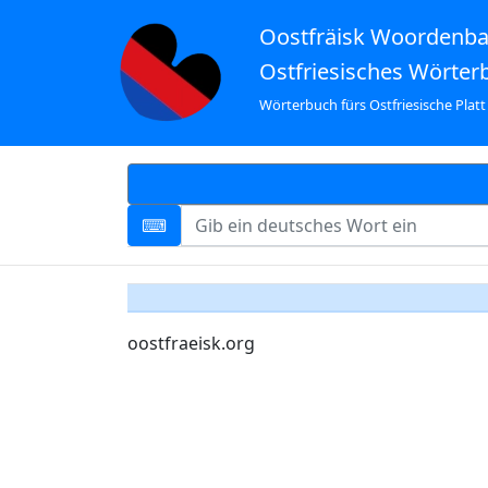
Oostfräisk Woordenb
Ostfriesisches Wörter
Wörterbuch fürs Ostfriesische Platt
oostfraeisk.org