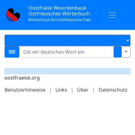
Oostfräisk Woordenbauk
Ostfriesisches Wörterbuch
Wörterbuch fürs Ostfriesische Platt
oostfraeisk.org
Benutzerhinweise
|
Links
|
Über
|
Datenschutz