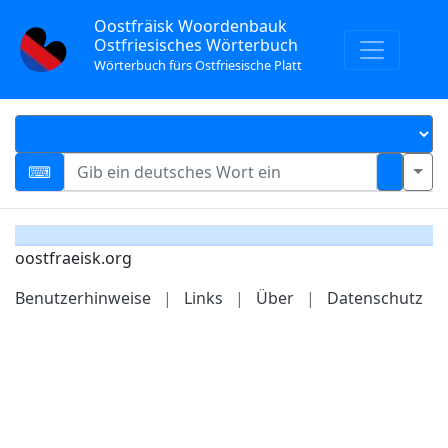
Oostfräisk Woordenbauk
Ostfriesisches Wörterbuch
Wörterbuch fürs Ostfriesische Platt
oostfraeisk.org
Benutzerhinweise
|
Links
|
Über
|
Datenschutz