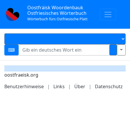
Oostfräisk Woordenbauk
Ostfriesisches Wörterbuch
Wörterbuch fürs Ostfriesische Platt
oostfraeisk.org
Benutzerhinweise
|
Links
|
Über
|
Datenschutz