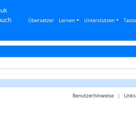
auk
buch
Übersetzer
Lernen
Unterstützen
Tasta
Benutzerhinweise
|
Links