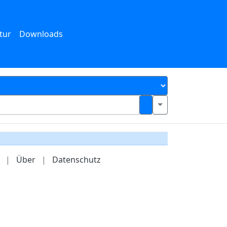
tur
Downloads
|
Über
|
Datenschutz