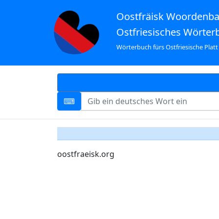
Oostfräisk Woordenb
Ostfriesisches Wörter
Wörterbuch fürs Ostfriesische Platt
oostfraeisk.org