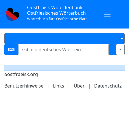
Oostfräisk Woordenbauk
Ostfriesisches Wörterbuch
Wörterbuch fürs Ostfriesische Platt
oostfraeisk.org
Benutzerhinweise
|
Links
|
Über
|
Datenschutz