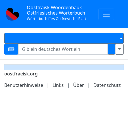
Oostfräisk Woordenbauk
Ostfriesisches Wörterbuch
Wörterbuch fürs Ostfriesische Platt
oostfraeisk.org
Benutzerhinweise
|
Links
|
Über
|
Datenschutz