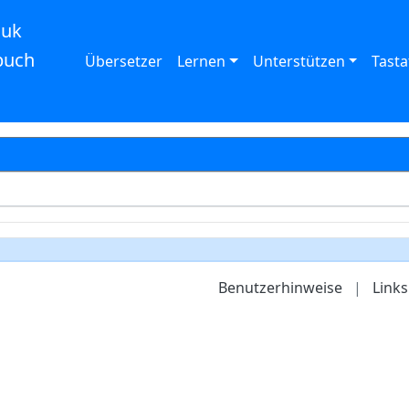
auk
buch
Übersetzer
Lernen
Unterstützen
Tasta
Benutzerhinweise
|
Links