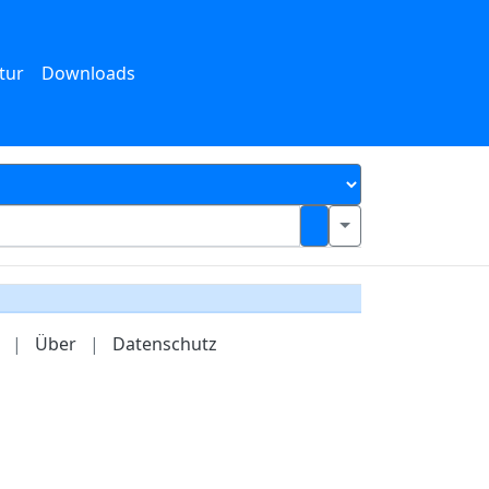
tur
Downloads
|
Über
|
Datenschutz