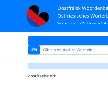
Oostfräisk Woordenb
Ostfriesisches Wörter
Wörterbuch fürs Ostfriesische Platt
oostfraeisk.org