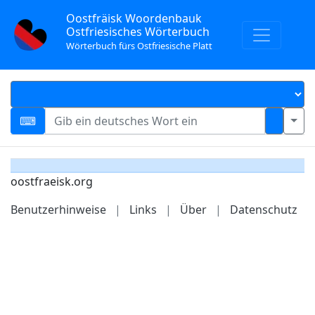
Oostfräisk Woordenbauk
Ostfriesisches Wörterbuch
Wörterbuch fürs Ostfriesische Platt
oostfraeisk.org
Benutzerhinweise
|
Links
|
Über
|
Datenschutz