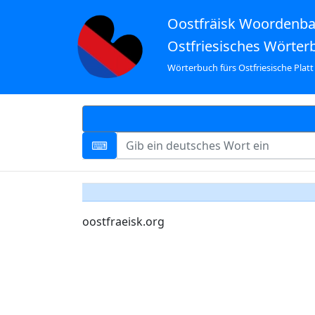
Oostfräisk Woordenb
Ostfriesisches Wörter
Wörterbuch fürs Ostfriesische Platt
oostfraeisk.org