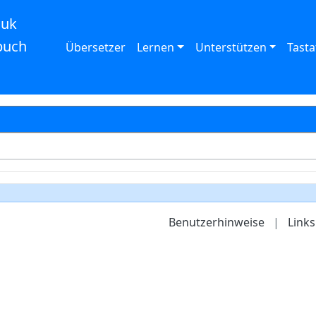
auk
buch
Übersetzer
Lernen
Unterstützen
Tasta
Benutzerhinweise
|
Links