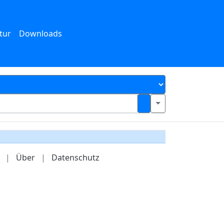
tur
Downloads
|
Über
|
Datenschutz