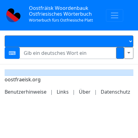
Oostfräisk Woordenbauk
Ostfriesisches Wörterbuch
Wörterbuch fürs Ostfriesische Platt
oostfraeisk.org
Benutzerhinweise
|
Links
|
Über
|
Datenschutz