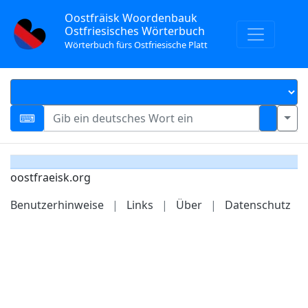
Oostfräisk Woordenbauk
Ostfriesisches Wörterbuch
Wörterbuch fürs Ostfriesische Platt
oostfraeisk.org
Benutzerhinweise
|
Links
|
Über
|
Datenschutz