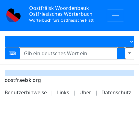
Oostfräisk Woordenbauk
Ostfriesisches Wörterbuch
Wörterbuch fürs Ostfriesische Platt
oostfraeisk.org
Benutzerhinweise
|
Links
|
Über
|
Datenschutz