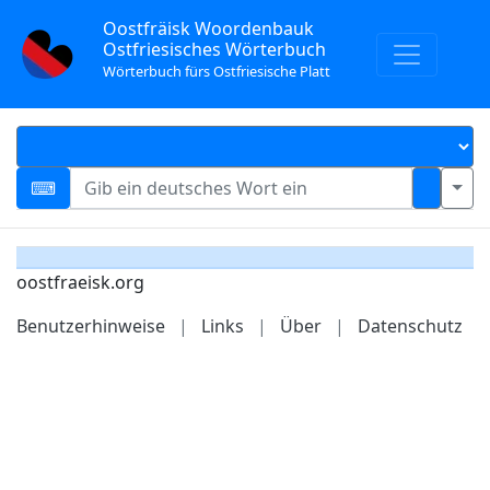
Oostfräisk Woordenbauk
Ostfriesisches Wörterbuch
Wörterbuch fürs Ostfriesische Platt
oostfraeisk.org
Benutzerhinweise
|
Links
|
Über
|
Datenschutz