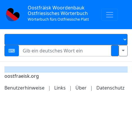
Oostfräisk Woordenbauk
Ostfriesisches Wörterbuch
Wörterbuch fürs Ostfriesische Platt
oostfraeisk.org
Benutzerhinweise
|
Links
|
Über
|
Datenschutz