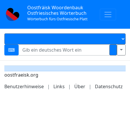
Oostfräisk Woordenbauk
Ostfriesisches Wörterbuch
Wörterbuch fürs Ostfriesische Platt
oostfraeisk.org
Benutzerhinweise
|
Links
|
Über
|
Datenschutz