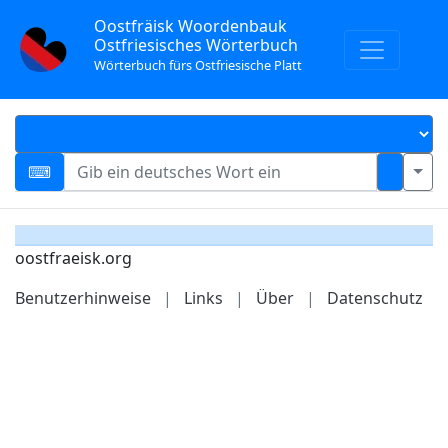
Oostfräisk Woordenbauk
Ostfriesisches Wörterbuch
Wörterbuch fürs Ostfriesische Platt
oostfraeisk.org
Benutzerhinweise
|
Links
|
Über
|
Datenschutz