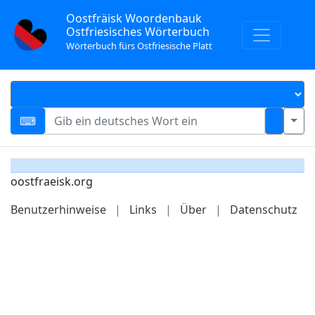
Oostfräisk Woordenbauk
Ostfriesisches Wörterbuch
Wörterbuch fürs Ostfriesische Platt
oostfraeisk.org
Benutzerhinweise
|
Links
|
Über
|
Datenschutz