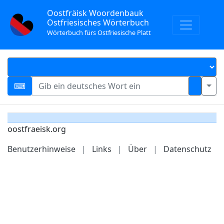
Oostfräisk Woordenbauk
Ostfriesisches Wörterbuch
Wörterbuch fürs Ostfriesische Platt
oostfraeisk.org
Benutzerhinweise
|
Links
|
Über
|
Datenschutz