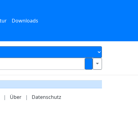
tur
Downloads
|
Über
|
Datenschutz