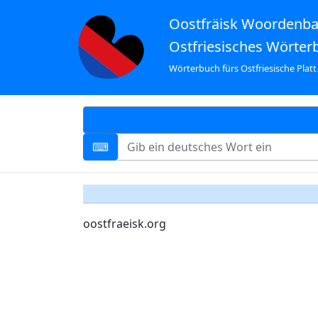
Oostfräisk Woordenb
Ostfriesisches Wörter
Wörterbuch fürs Ostfriesische Platt
oostfraeisk.org