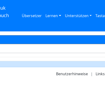
auk
buch
Übersetzer
Lernen
Unterstützen
Tasta
Benutzerhinweise
|
Links