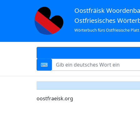
Oostfräisk Woordenb
Ostfriesisches Wörter
Wörterbuch fürs Ostfriesische Platt
oostfraeisk.org