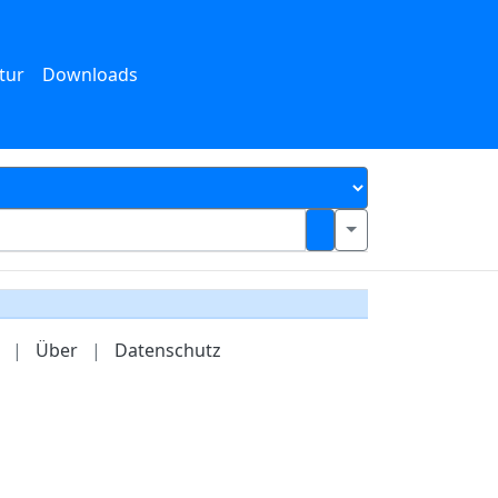
tur
Downloads
|
Über
|
Datenschutz