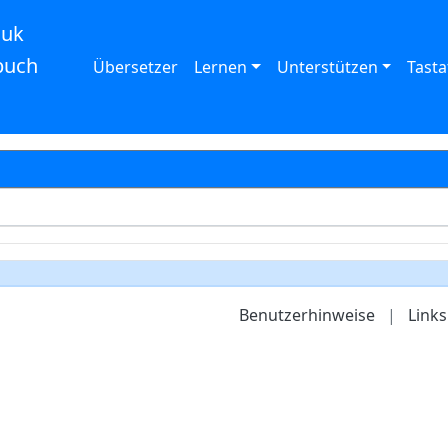
auk
buch
Übersetzer
Lernen
Unterstützen
Tasta
Benutzerhinweise
|
Links