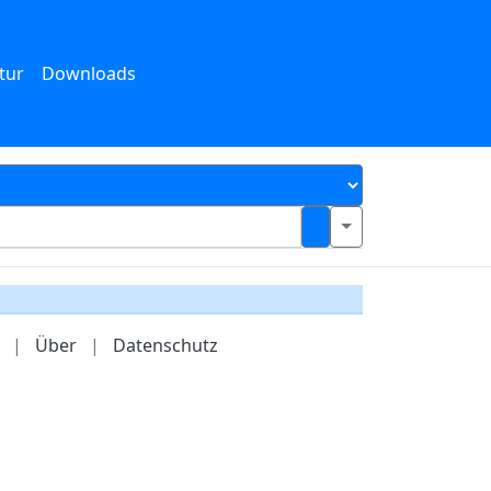
tur
Downloads
|
Über
|
Datenschutz