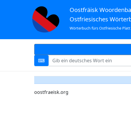
Oostfräisk Woordenb
Ostfriesisches Wörter
Wörterbuch fürs Ostfriesische Platt
oostfraeisk.org