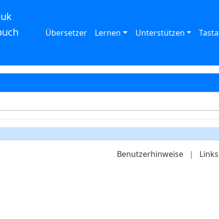
auk
buch
Übersetzer
Lernen
Unterstützen
Tasta
Benutzerhinweise
|
Links