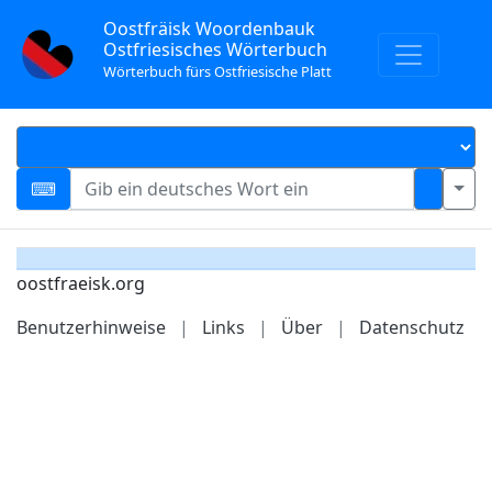
Oostfräisk Woordenbauk
Ostfriesisches Wörterbuch
Wörterbuch fürs Ostfriesische Platt
oostfraeisk.org
Benutzerhinweise
|
Links
|
Über
|
Datenschutz