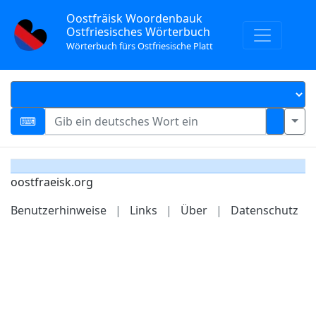
Oostfräisk Woordenbauk
Ostfriesisches Wörterbuch
Wörterbuch fürs Ostfriesische Platt
oostfraeisk.org
Benutzerhinweise
|
Links
|
Über
|
Datenschutz