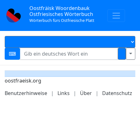
Oostfräisk Woordenbauk
Ostfriesisches Wörterbuch
Wörterbuch fürs Ostfriesische Platt
oostfraeisk.org
Benutzerhinweise
|
Links
|
Über
|
Datenschutz