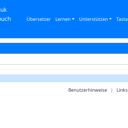
auk
buch
Übersetzer
Lernen
Unterstützen
Tasta
Benutzerhinweise
|
Links