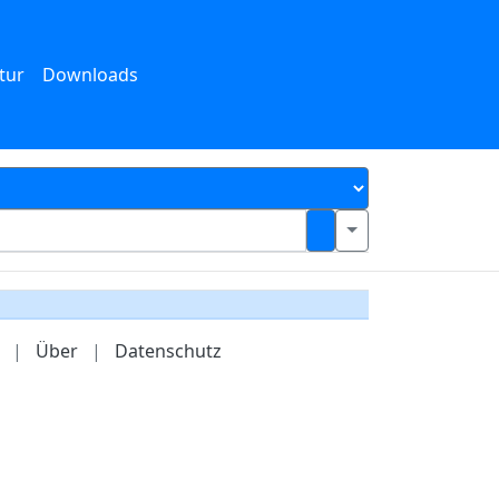
tur
Downloads
|
Über
|
Datenschutz