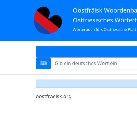
Oostfräisk Woordenb
Ostfriesisches Wörter
Wörterbuch fürs Ostfriesische Platt
oostfraeisk.org