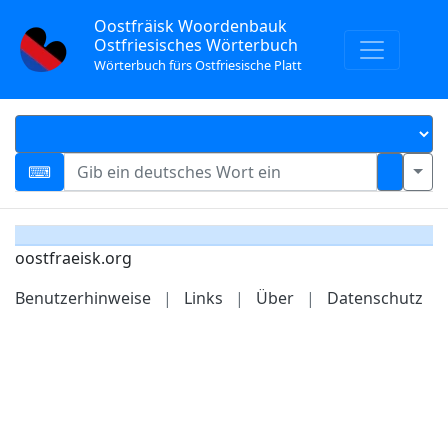
Oostfräisk Woordenbauk
Ostfriesisches Wörterbuch
Wörterbuch fürs Ostfriesische Platt
oostfraeisk.org
Benutzerhinweise
|
Links
|
Über
|
Datenschutz