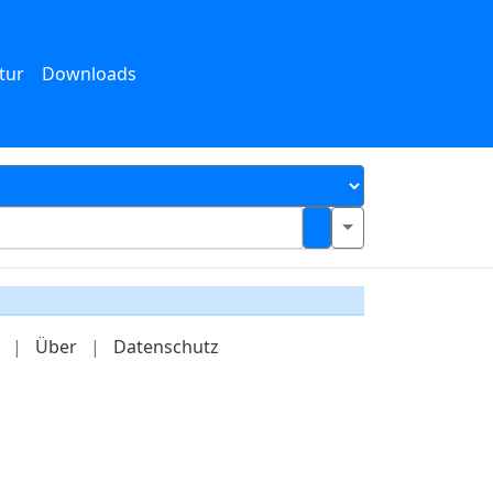
tur
Downloads
|
Über
|
Datenschutz