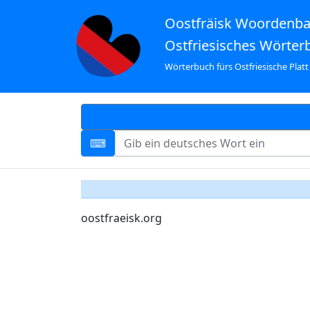
Oostfräisk Woordenb
Ostfriesisches Wörter
Wörterbuch fürs Ostfriesische Platt
oostfraeisk.org