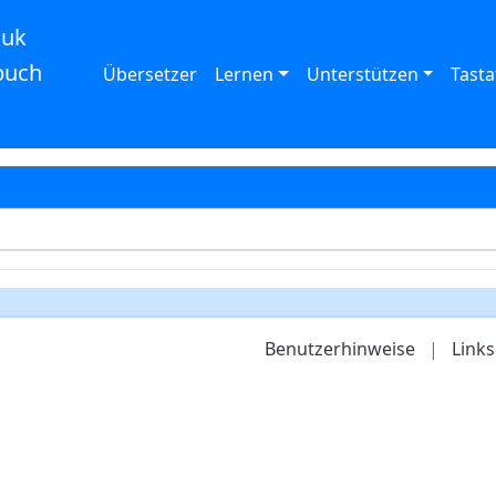
auk
buch
Übersetzer
Lernen
Unterstützen
Tasta
Benutzerhinweise
|
Links