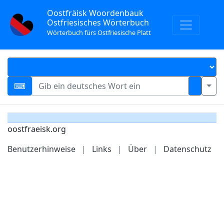
Oostfräisk Woordenbauk
Ostfriesisches Wörterbuch
Wörterbuch fürs Ostfriesische Platt
oostfraeisk.org
Benutzerhinweise
|
Links
|
Über
|
Datenschutz