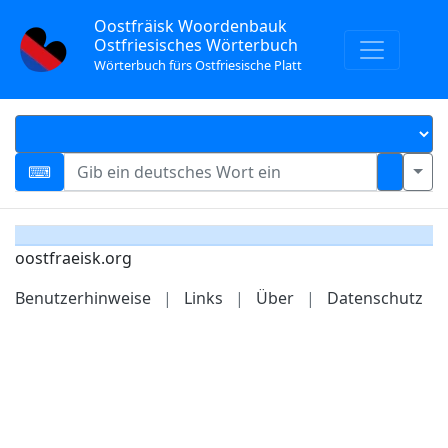
Oostfräisk Woordenbauk
Ostfriesisches Wörterbuch
Wörterbuch fürs Ostfriesische Platt
oostfraeisk.org
Benutzerhinweise
|
Links
|
Über
|
Datenschutz