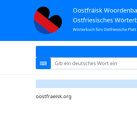
Oostfräisk Woordenb
Ostfriesisches Wörter
Wörterbuch fürs Ostfriesische Platt
oostfraeisk.org