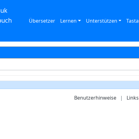
auk
buch
Übersetzer
Lernen
Unterstützen
Tasta
Benutzerhinweise
|
Links