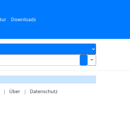
tur
Downloads
|
Über
|
Datenschutz