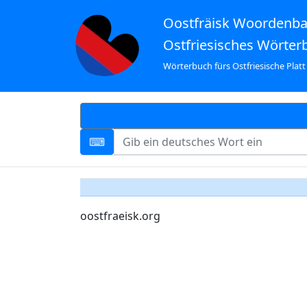
Oostfräisk Woordenb
Ostfriesisches Wörter
Wörterbuch fürs Ostfriesische Platt
oostfraeisk.org