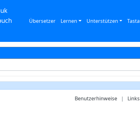
auk
buch
Übersetzer
Lernen
Unterstützen
Tasta
Benutzerhinweise
|
Links