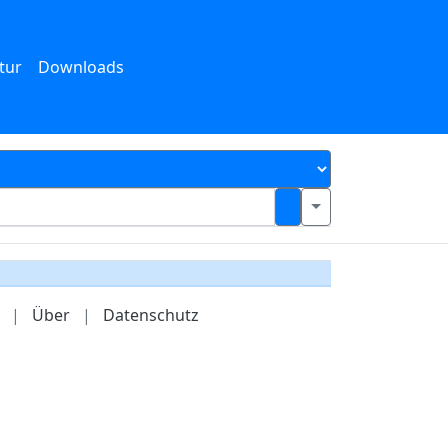
tur
Downloads
|
Über
|
Datenschutz