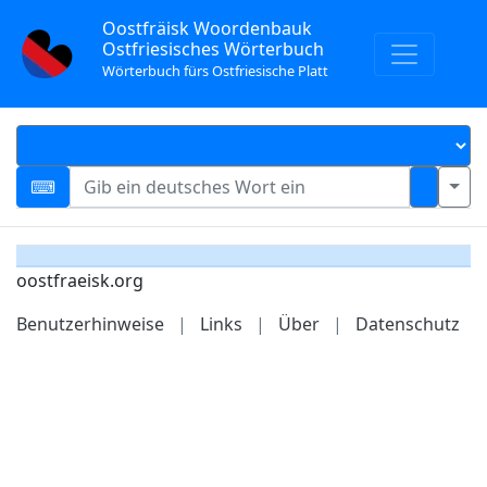
Oostfräisk Woordenbauk
Ostfriesisches Wörterbuch
Wörterbuch fürs Ostfriesische Platt
oostfraeisk.org
Benutzerhinweise
|
Links
|
Über
|
Datenschutz