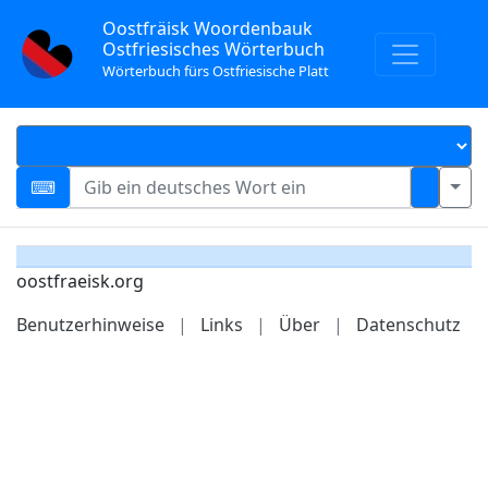
Oostfräisk Woordenbauk
Ostfriesisches Wörterbuch
Wörterbuch fürs Ostfriesische Platt
oostfraeisk.org
Benutzerhinweise
|
Links
|
Über
|
Datenschutz