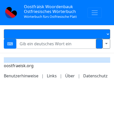
Oostfräisk Woordenbauk
Ostfriesisches Wörterbuch
Wörterbuch fürs Ostfriesische Platt
oostfraeisk.org
Benutzerhinweise
|
Links
|
Über
|
Datenschutz