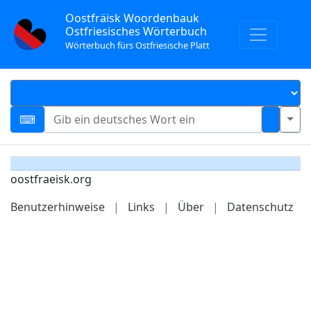
Oostfräisk Woordenbauk
Ostfriesisches Wörterbuch
Wörterbuch fürs Ostfriesische Platt
oostfraeisk.org
Benutzerhinweise
|
Links
|
Über
|
Datenschutz