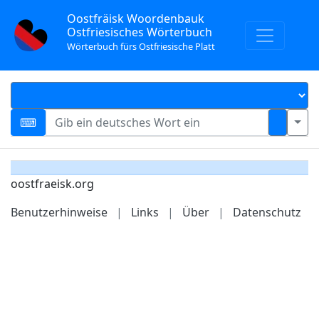
Oostfräisk Woordenbauk
Ostfriesisches Wörterbuch
Wörterbuch fürs Ostfriesische Platt
oostfraeisk.org
Benutzerhinweise
|
Links
|
Über
|
Datenschutz