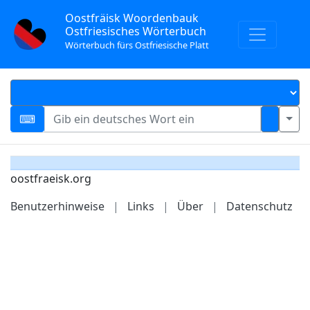
Oostfräisk Woordenbauk
Ostfriesisches Wörterbuch
Wörterbuch fürs Ostfriesische Platt
oostfraeisk.org
Benutzerhinweise
|
Links
|
Über
|
Datenschutz