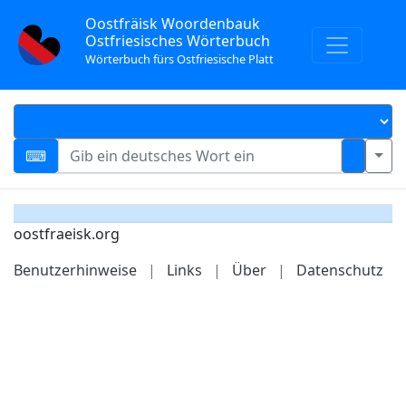
Oostfräisk Woordenbauk
Ostfriesisches Wörterbuch
Wörterbuch fürs Ostfriesische Platt
oostfraeisk.org
Benutzerhinweise
|
Links
|
Über
|
Datenschutz