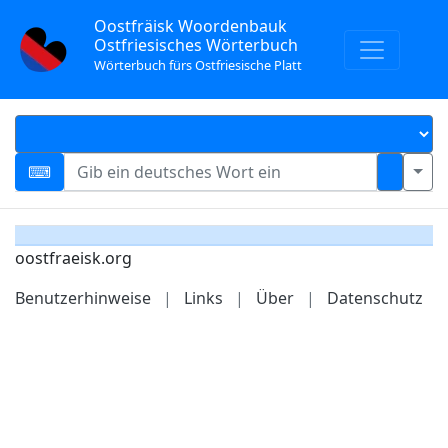
Oostfräisk Woordenbauk
Ostfriesisches Wörterbuch
Wörterbuch fürs Ostfriesische Platt
oostfraeisk.org
Benutzerhinweise
|
Links
|
Über
|
Datenschutz