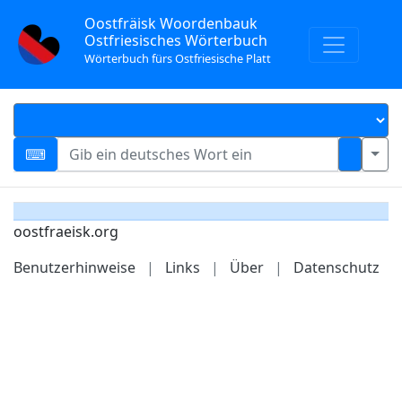
Oostfräisk Woordenbauk
Ostfriesisches Wörterbuch
Wörterbuch fürs Ostfriesische Platt
oostfraeisk.org
Benutzerhinweise
|
Links
|
Über
|
Datenschutz