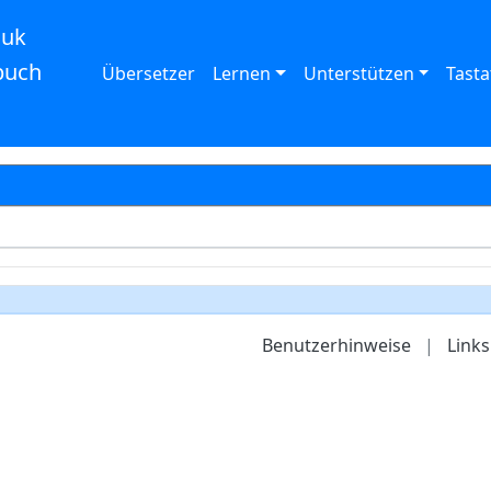
auk
buch
Übersetzer
Lernen
Unterstützen
Tasta
Benutzerhinweise
|
Links