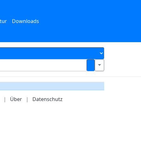
tur
Downloads
|
Über
|
Datenschutz