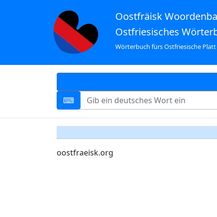
Oostfräisk Woordenb
Ostfriesisches Wörter
Wörterbuch fürs Ostfriesische Platt
oostfraeisk.org