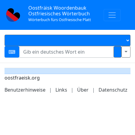
Oostfräisk Woordenbauk
Ostfriesisches Wörterbuch
Wörterbuch fürs Ostfriesische Platt
oostfraeisk.org
Benutzerhinweise
|
Links
|
Über
|
Datenschutz