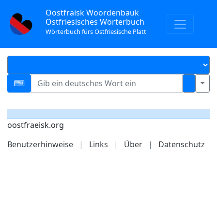
Oostfräisk Woordenbauk
Ostfriesisches Wörterbuch
Wörterbuch fürs Ostfriesische Platt
oostfraeisk.org
Benutzerhinweise
|
Links
|
Über
|
Datenschutz